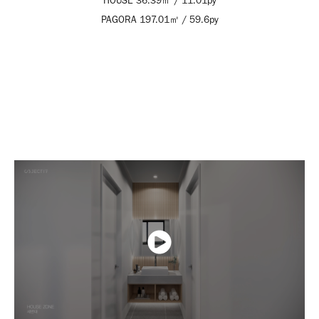
HOUSE 36.39㎡ / 11.01py
PAGORA 197.01
㎡ / 59.6py